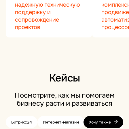
надежную техническую
комплекс
поддержку и
продвиже
сопровождение
автомати
проектов
процессо
Кейсы
Посмотрите, как мы помогаем
бизнесу расти и развиваться
Битрикс24
Интернет-магазин
Хочу также
Корпоративные сай